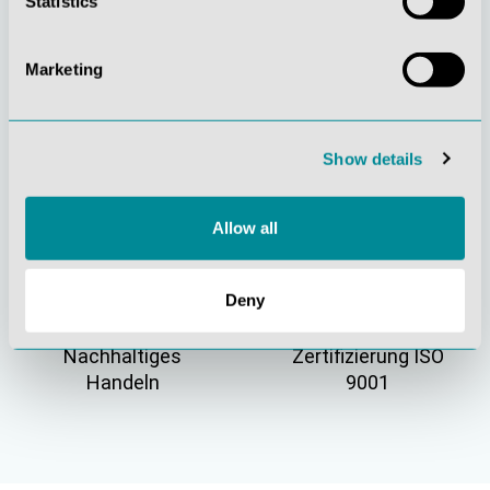
Statistics
Marketing
Gelebte
Verständnis für
Show details
Kundenorientierung
Qualität
Allow all
Deny
Nachhaltiges
Zertifizierung ISO
Handeln
9001