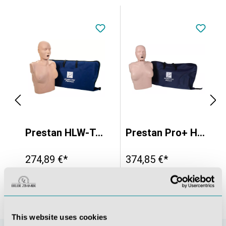
tanzeige, 4er Pack
Prestan HLW-Torso weiblich mit Leuchtanzeige
Prestan Pro+ HLW-Torso weiblich mit Leuchtanzeige
274,89 €*
374,85 €*
This website uses cookies