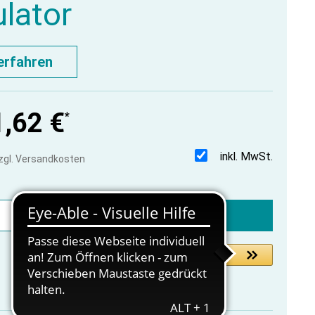
lator
erfahren
,62 €
*
inkl. MwSt.
zzgl. Versandkosten
In den Warenkorb