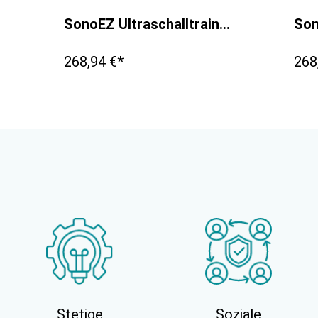
SonoEZ Ultraschalltrainer "ECHO"
268,94 €*
268
Stetige
Soziale