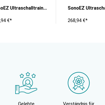
SonoEZ Ultraschalltrainer "tiefe Venenthrombose"
,94 €*
268,94 €*
Gelebte
Verständnis für