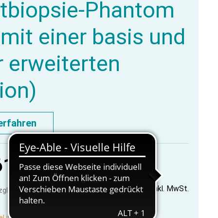
tbiopsie-Phantom
 mit einer basis und
r erweiterten
ion)
erfahren
61 €
*
inkl. MwSt.
zzgl. Versandkosten
el in Produktion, lieferbar vorauss. in 2-3 Wochen