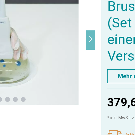
Brus
(Set
eine
Vers
Mehr 
379,
* inkl. MwSt. 
Artik