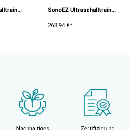
SonoEZ Ultraschalltrainer "Gefäß"
SonoEZ Ultraschalltrainer "verzweigtes Gefäß"
268,94 €*
Nachhaltiges
Zertifizierung