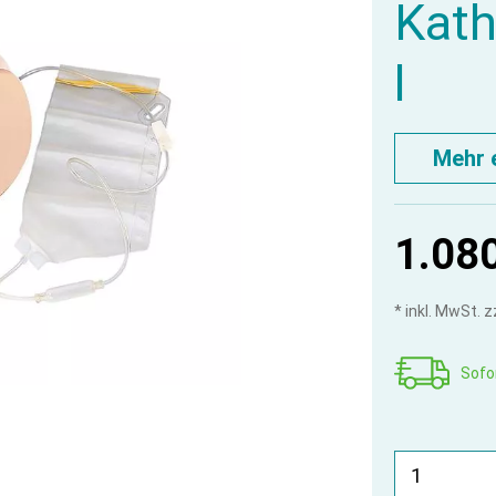
Kath
l
Mehr 
1.080
* inkl. MwSt. 
Sofor