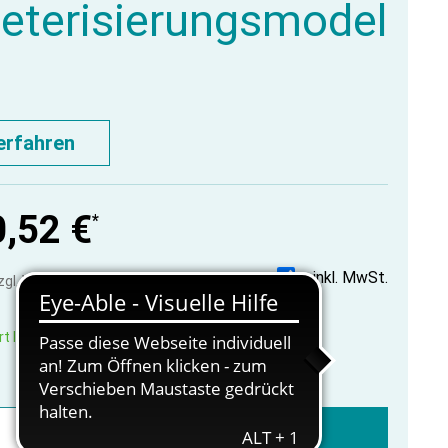
eterisierungsmodel
erfahren
,52 €
*
inkl. MwSt.
zzgl. Versandkosten
t lieferbar, innerhalb 1-3 Werktage
In den Warenkorb