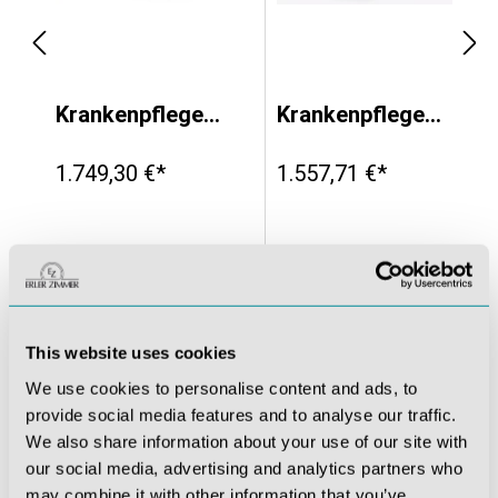
, Standardausführung, dunkler Hautton
Krankenpflegepuppe, Basisausführung (weiblich)
Krankenpflegepuppe, Basisausführung (männlich)
1.749,30 €*
1.557,71 €*
This website uses cookies
We use cookies to personalise content and ads, to
provide social media features and to analyse our traffic.
We also share information about your use of our site with
our social media, advertising and analytics partners who
may combine it with other information that you’ve