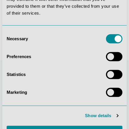
provided to them or that they’ve collected from your use
jektionsbauch
Wundmoulage Ulcus Cruris Venosum, klein, Exsudationsphase
Wundmoulage sakraler Dekubitus, unbehandelt
of their services.
289,17 €*
474,81 €*
Consent
Necessary
Selection
Preferences
Statistics
Marketing
Show details
Stetige
Soziale