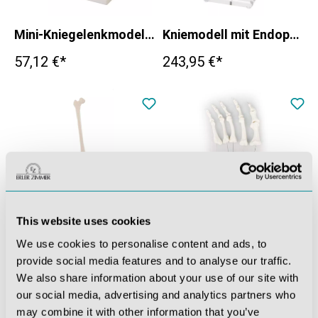
Mini-Kniegelenkmodell mit Querschnitt
Kniemodell mit Endoprothese
57,12 €*
243,95 €*
This website uses cookies
We use cookies to personalise content and ads, to
Beinskelett
Fußknochen, unmontiert
provide social media features and to analyse our traffic.
136,85 €*
64,26 €*
We also share information about your use of our site with
our social media, advertising and analytics partners who
may combine it with other information that you’ve