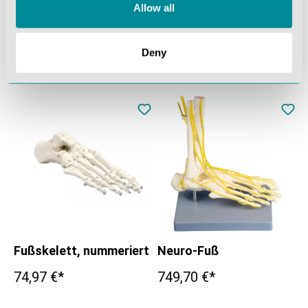
Allow all
Osteoporose-Oberschenkel
Hüftgelenk mit Schalenprothese
Deny
79,73 €*
109,48 €*
Fußskelett, nummeriert
Neuro-Fuß
74,97 €*
749,70 €*