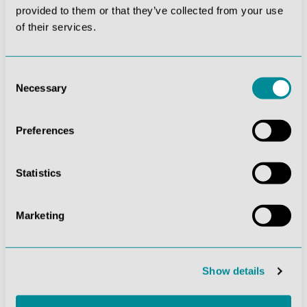
provided to them or that they’ve collected from your use
of their services.
Consent
Necessary
Selection
Preferences
Fußskelett mit Stativ
Fußskelett auf Nylon
80,92 €*
66,64 €*
Statistics
Marketing
Show details