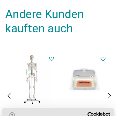
Andere Kunden
kauften auch
ch
Schulskelett „Oscar“
Wundmoulage Schnittwunde