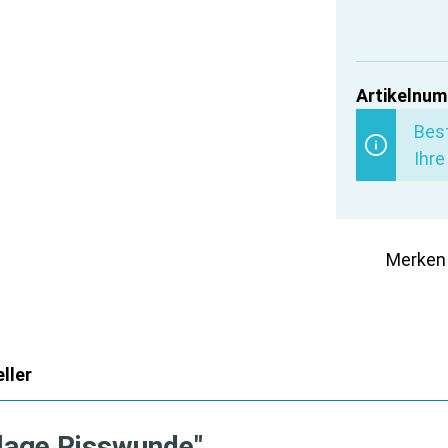
Artikelnum
Best
Ihre
Merken
ller
lage Risswunde"