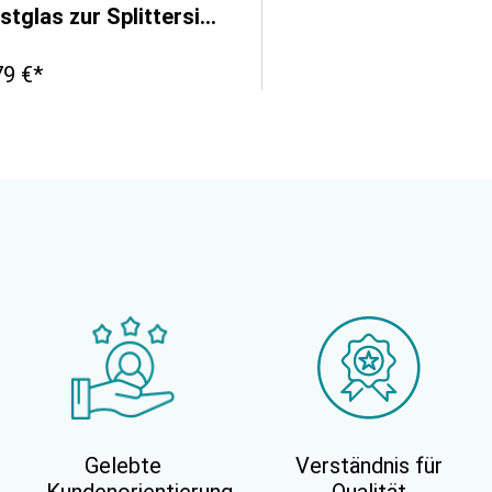
Kunstglas zur Splittersimulation
79 €*
Gelebte
Verständnis für