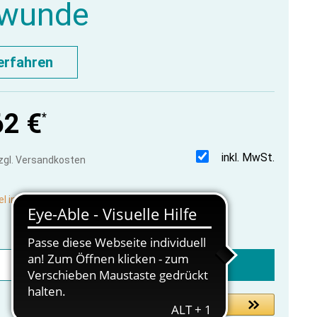
swunde
erfahren
62 €
*
inkl. MwSt.
zzgl. Versandkosten
el in Produktion, lieferbar vorauss. in 2-3 Wochen
In den Warenkorb