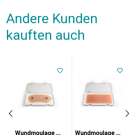
Andere Kunden
kauften auch
lter
Wundmoulage Schuß Sprunggelenk
Wundmoulage Verbrennung 1. Grades