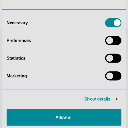
Consent
Necessary
Selection
Preferences
Statistics
Marketing
Stetige
Soziale
Show details
Innovationskraft
Verantwortung
Allow all