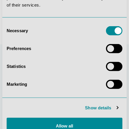
of their services.
641,41 €*
132,09 €*
Consent
Necessary
Selection
Preferences
Statistics
Marketing
Show details
Stetige
Soziale
Innovationskraft
Verantwortung
Allow all