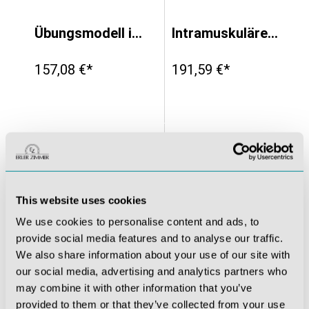
 intramuskuläre Injektionen
Übungsmodell intradermale, subkutane und intramuskuläre Injektion
Intramuskuläres Übungsmodell
157,08 €*
191,59 €*
This website uses cookies
We use cookies to personalise content and ads, to
provide social media features and to analyse our traffic.
We also share information about your use of our site with
our social media, advertising and analytics partners who
may combine it with other information that you’ve
chlechtig
Naht-Bein
Diabetes Belly Übungsbauch
provided to them or that they’ve collected from your use