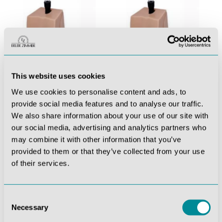
This website uses cookies
We use cookies to personalise content and ads, to
Ersatz-Punktionsblock Übergewichtig für R66600
Ersatz-Punktionsblock Geriatrisch für R66600
provide social media features and to analyse our traffic.
1.993,25 €*
1.993,25 €*
We also share information about your use of our site with
our social media, advertising and analytics partners who
may combine it with other information that you’ve
provided to them or that they’ve collected from your use
of their services.
Consent
Necessary
Selection