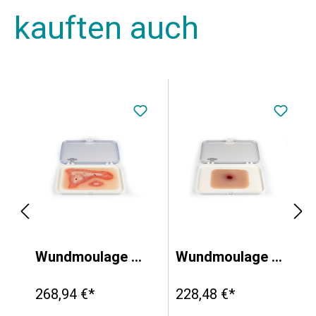
kauften auch
wunde
Wundmoulage Verbrühung
Wundmoulage Einschußwunde
268,94 €*
228,48 €*