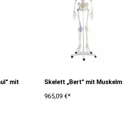
Bandapparat
aul“ mit beweglicher Wirbelsäule
Skelett „Bert“ mit Muskelmarki
965,09 €*