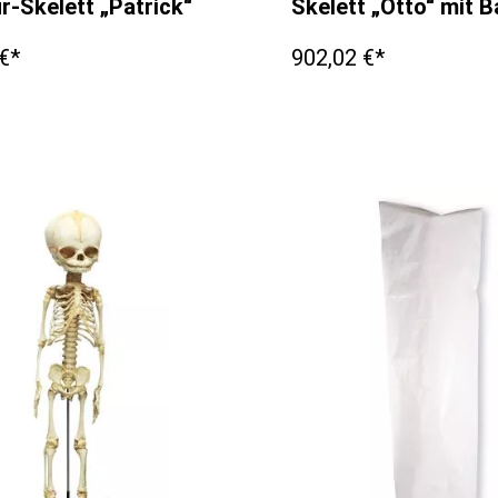
r-Skelett „Patrick“
Skelett „Otto“ mit 
€*
902,02 €*