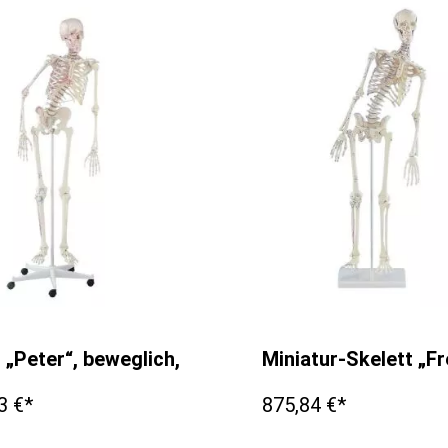
t „Peter“, beweglich, mit Muskelmarkierungen
Miniatur-Skelett „F
3 €*
875,84 €*