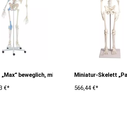
t „Max“ beweglich, mit Muskelmarkierungen und 
Miniatur-Skelett „P
3 €*
566,44 €*