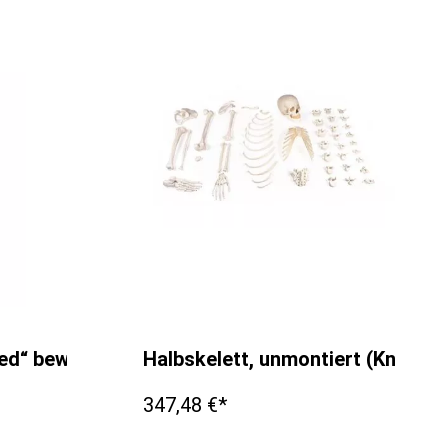
red“ beweglich, mit Muskelmarkierungen
Halbskelett, unmontiert (Knoch
347,48 €*