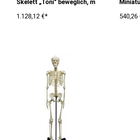
Skelett „Toni“ beweglich, mit Bandapparat
Miniatu
1.128,12 €*
540,26 