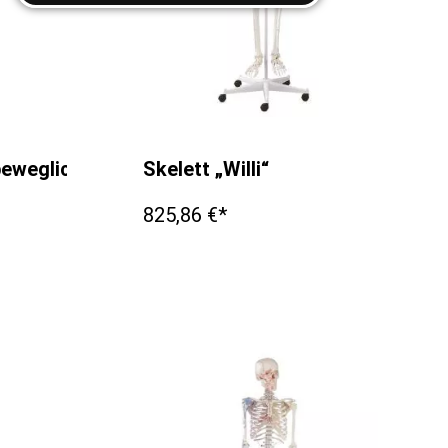
beweglicher Wirbelsäule
Skelett „Willi“
825,86 €*