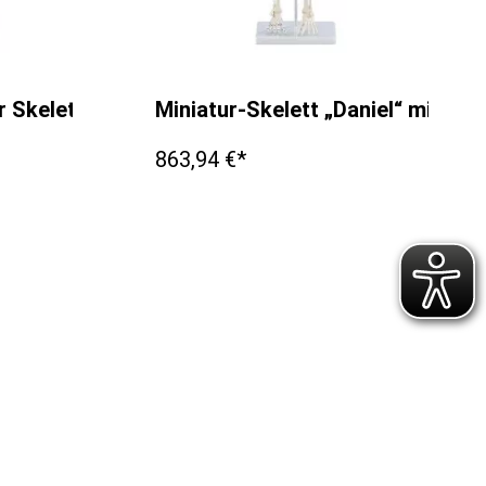
r Skelett, weiß
Miniatur-Skelett „Daniel“ mit M
863,94 €*