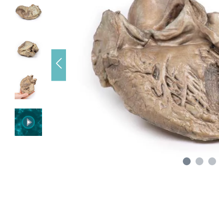
r andere
ie auf
ben.