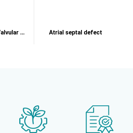
Calcified Aortic Valvular Stenosis Bicuspid Aortic Valve
Atrial septal defect