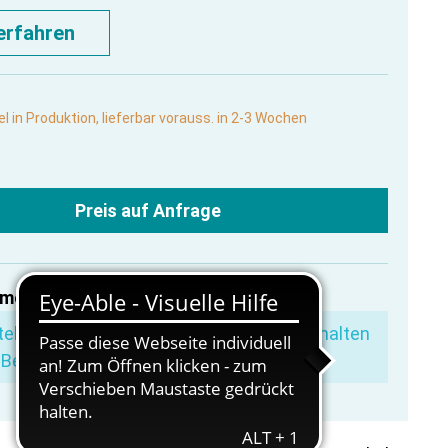
erfahren
el in Produktion, lieferbar vorauss. in 2-3 Wochen
Preis auf Anfrage
mer:
MP2033
ellen Sie für weitere
200,00 €
und Sie erhalten
 Bestellung versandkostenfrei.