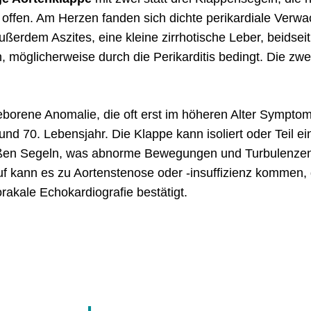
it offen. Am Herzen fanden sich dichte perikardiale Ver
ußerdem Aszites, eine kleine zirrhotische Leber, beidse
möglicherweise durch die Perikarditis bedingt. Die zwe
eborene Anomalie, die oft erst im höheren Alter Symptome
nd 70. Lebensjahr. Die Klappe kann isoliert oder Teil ei
oßen Segeln, was abnorme Bewegungen und Turbulenzen v
auf kann es zu Aortenstenose oder -insuffizienz kommen,
akale Echokardiografie bestätigt.