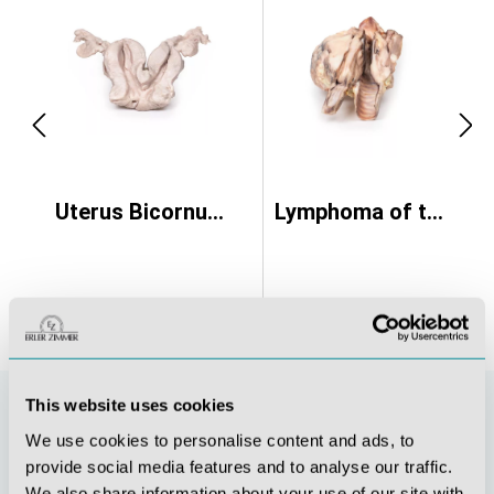
myoma
Uterus Bicornuate Unicollis
Lymphoma of the thyroid
This website uses cookies
We use cookies to personalise content and ads, to
provide social media features and to analyse our traffic.
We also share information about your use of our site with