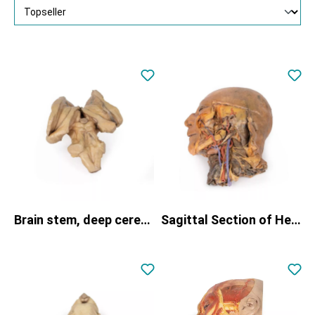
Brain stem, deep cerebral and diencephalic structures
Sagittal Section of Head and Neck with Infratemporal Fossa and Carotid Sheath Dissection